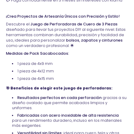
💳 Paga cómodamente en 3 meses sin intereses con Klarna
¡Crea Proyectos de Artesanía Únicos con Precisión y Estilo!
Descubre el
Juego de Perforadoras de Cuero de 3 Piezas
diseñado para llevar tus proyectos DIY al siguiente nivel. Estas
herramientas combinan durabilidad, precisión y facilidad de
uso, ideales para personalizar
bolsos, zapatos y cinturones
como un verdadero profesional. 🌟
Medidas de Pack Sacabocados:
1 pieza de 4x9 mm
1 pieza de 4x12 mm
1 pieza de 4x15 mm
🎯 Beneficios de elegir este juego de perforadoras:
Resultados perfectos en cada perforación
gracias a su
diseño ovalado que permite acabados limpios y
uniformes.
Fabricadas con acero inoxidable de alta resistencia
para un rendimiento duradero, incluso en los materiales
más exigentes.
Versatilidad sin límites:
ideal para cuero, tela y otros