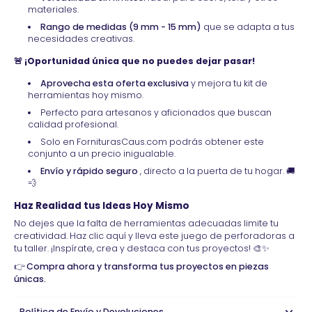
materiales.
Rango de medidas (9 mm - 15 mm)
que se adapta a tus
necesidades creativas.
🚨 ¡Oportunidad única que no puedes dejar pasar!
Aprovecha esta oferta exclusiva
y mejora tu kit de
herramientas hoy mismo.
Perfecto para artesanos y aficionados que buscan
calidad profesional.
Solo en
ForniturasCaus.com
podrás obtener este
conjunto a un precio inigualable.
Envío y rápido seguro
, directo a la puerta de tu hogar. 🚚
💨
Haz Realidad tus Ideas Hoy Mismo
No dejes que la falta de herramientas adecuadas limite tu
creatividad. Haz clic
aquí
y lleva este juego de perforadoras a
tu taller. ¡Inspírate, crea y destaca con tus proyectos! 🎨✨
👉 Compra ahora y transforma tus proyectos en piezas
únicas.
Política de Envío y Devoluciones