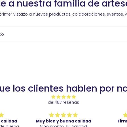
e a nuestra familia de arte
primer vistazo a nuevos productos, colaboraciones, eventos, 
co
ue los clientes hablen por n
de 487 reseñas
a calidad
Firmes y muy bien
Altame
 calidad
acabadas
Mu