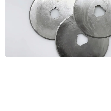
Cintas textiles para asas y cinturones
Martillo de tef
madera para tr
Cordelería para Manualidades.
Ofertas Oferta 
Cremalleras y Cursores de YKK
Trabajar el Cue
Fornituras de plástico
Rulo macizo pr
Forros y Refuerzos
Remachadora de
Hebillas y Tornillos para cinturones ó
Sacabocados de
correas
Tokolone- Gom
Hebillas Reguladoras de Cinta
Troqueles para
Hilos para coser: Encerado, Tireta y
Ollaos
Poliamida para maquina.
Recambio Cuchil
Lonas y Lonetas
Inoxidable Para
Materiales de confección para
Reglador de ma
mascotas
cuero
Mosquetones para bolsos
Productos Reparadores de cuero
Pegamentos de Contacto. Adhesivos
Sostenibles
Remaches y Ollaos