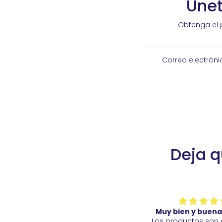
Únet
Obtenga el 
Correo electróni
Deja q
Muy bien y buena calidad
Muy bien y buen
Los productos son de buena
Vino pronto, su