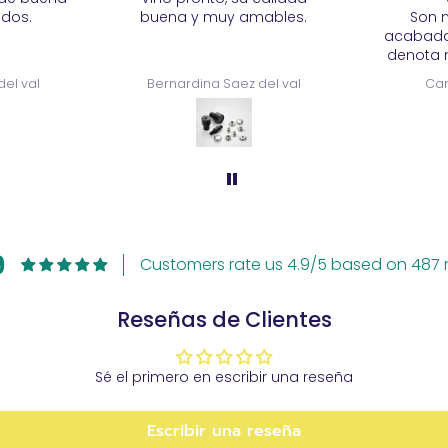
mables.
Son muy firmes, bien
acabadas con un brillo que
denota mucha calidad del
metal. Estoy muy satisfecha.
 del val
Carmen Mendoza
9
Customers rate us 4.9/5 based on 487 r
Reseñas de Clientes
Sé el primero en escribir una reseña
Escribir una reseña