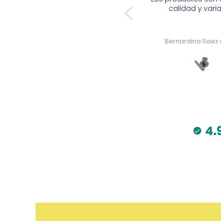
calidad y variados.
buena y muy a
Bernardina Saez del val
Bernardina Saez
4.