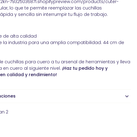
2kn-79325036871.shopifypreview.com/products/cuter-
ular, lo que te permite reemplazar las cuchillas
da y sencilla sin interrumpir tu flujo de trabajo.
e de alta calidad
 la industria para una amplia compatibilidad. 44 cm de
 cuchillas para cuero a tu arsenal de herramientas y lleva
 en cuero al siguiente nivel.
¡Haz tu pedido hoy y
 en calidad y rendimiento!
uciones
an 2