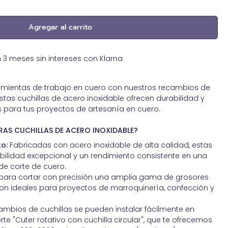
Pegamentos de contacto. Adhesivos
sostenibles
Agregar al carrito
Productos reparadores para cuero
Ribete exterior para toldos
 meses sin intereses con Klarna
Spray impermeabilizante piel
Tachas y clavos de Tapicería
ramientas de trabajo en cuero con nuestros recambios de
Tapicería de Automoción
Estas cuchillas de acero inoxidable ofrecen durabilidad y
Tapicería Náutica
 para tus proyectos de artesanía en cuero.
AS CUCHILLAS DE ACERO INOXIDABLE?
to:
Fabricadas con acero inoxidable de alta calidad, estas
abilidad excepcional y un rendimiento consistente en una
de corte de cuero.
ara cortar con precisión una amplia gama de grosores
 son ideales para proyectos de marroquinería, confección y
ambios de cuchillas se pueden instalar fácilmente en
te "Cuter rotativo con cuchilla circular", que te ofrecemos