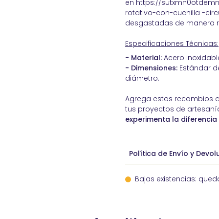
en https://sutxmn0otdemn
rotativo-con-cuchilla -circ
desgastadas de manera rápi
Especificaciones Técnicas:
- Material:
Acero inoxidabl
- Dimensiones:
Estándar de
diámetro.
Agrega estos recambios de
tus proyectos de artesanía
experimenta la diferencia
Política de Envío y Devol
Bajas existencias: qued