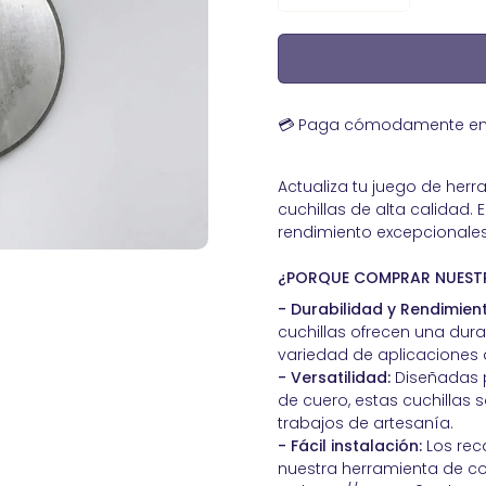
lón con mango de
abajos de artesanía
Piel de becerro
Kits Básicos para
Curtidos de Serrajes afelpados
ro
Nobuk Hidrofugado de Calidad
ensabordes
Premium - Ideal para Calzado y
💳 Paga cómodamente en 3
Marroquinería Artesanal
 bolsillo
 golpe de 4 boquillas
Actualiza tu juego de her
a tragacantos
cuchillas de alta calidad. 
 Broches, Remaches y
rendimiento excepcionales
las De Acero
¿PORQUE COMPRAR NUESTR
 Cuero
- Durabilidad y Rendimien
dera ergonómico para
cuchillas ofrecen una dur
variedad de aplicaciones 
- Versatilidad:
Diseñadas p
de cuero, estas cuchillas
trabajos de artesanía.
- Fácil instalación:
Los rec
nuestra herramienta de cor