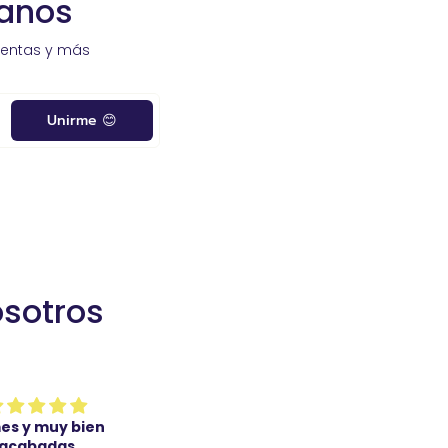
sanos
ventas y más
Unirme 😊
osotros
nte recomendable
Perfecto de gran calidad y
y profesionales
rápido envío