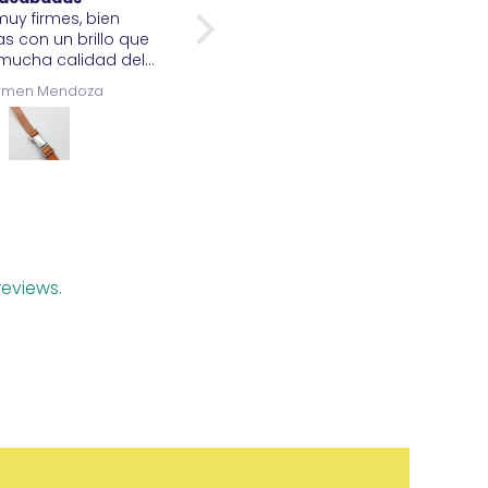
Carmen
Gualter
eviews.