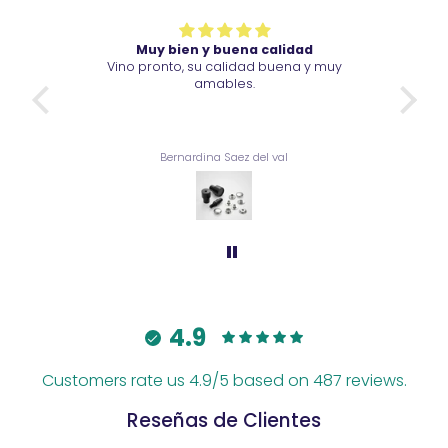
Muy bien y buena calidad
ad y
Vino pronto, su calidad buena y muy
Son
amables.
br
Bernardina Saez del val
4.9
Customers rate us 4.9/5 based on 487 reviews.
Reseñas de Clientes