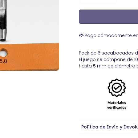
lón con mango de
abajos de artesanía
Piel de becerro
Kits Básicos para
Curtidos de Serrajes afelpados
ro
Nobuk Hidrofugado de Calidad
ensabordes
Premium - Ideal para Calzado y
💳 Paga cómodamente en 3
Marroquinería Artesanal
 bolsillo
 golpe de 4 boquillas
Pack de 6 sacabocados de 
a tragacantos
El juego se compone de 
 Broches, Remaches y
hasta 5 mm de diámetro d
las De Acero
 Cuero
dera ergonómico para
Política de Envío y Devol