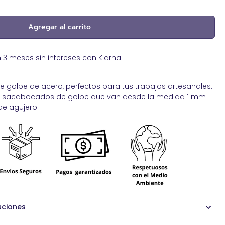
Pegamentos de contacto. Adhesivos
sostenibles
Agregar al carrito
Productos reparadores para cuero
Ribete exterior para toldos
 meses sin intereses con Klarna
Spray impermeabilizante piel
Tachas y clavos de Tapicería
golpe de acero, perfectos para tus trabajos artesanales.
Tapicería de Automoción
10 sacabocados de golpe que van desde la medida 1 mm
Tapicería Náutica
e agujero.
uciones