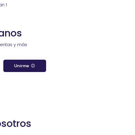
an 1
sanos
ventas y más
Unirme 😊
osotros