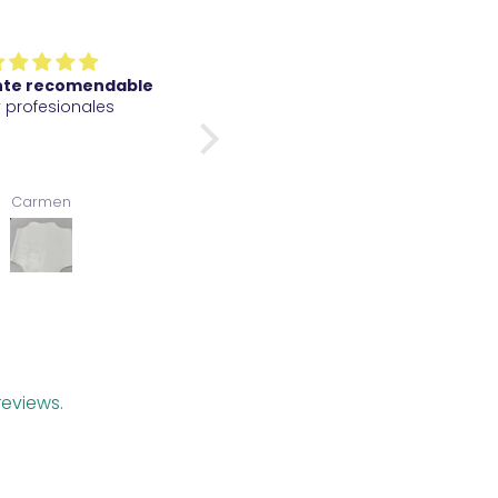
nte recomendable
Perfecto de gran calidad y
 profesionales
rápido envío
Carmen
Gualter
eviews.