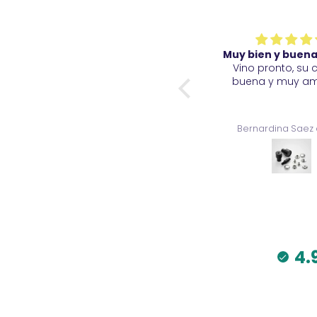
Muy bien y buena calidad
Muy bien y buena
Los productos son de buena
Vino pronto, su 
calidad y variados.
buena y muy am
Bernardina Saez del val
Bernardina Saez 
4.