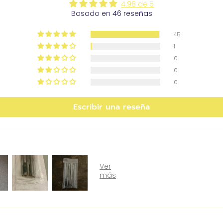
4.98 de 5
Basado en 46 reseñas
45
1
0
0
0
Escribir una reseña