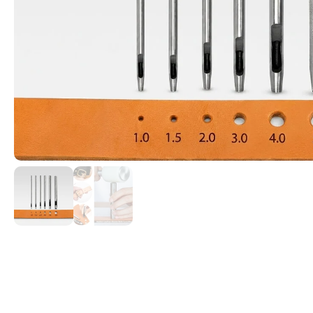
Cintas textiles para asas y cinturones
Martillo de tef
madera para tr
Cordelería para Manualidades.
Ofertas Oferta 
Cremalleras y Cursores de YKK
Trabajar el Cue
Fornituras de plástico
Rulo macizo pr
Forros y Refuerzos
Remachadora de
Hebillas y Tornillos para cinturones ó
Sacabocados de
correas
Tokolone- Gom
Hebillas Reguladoras de Cinta
Troqueles para
Hilos para coser: Encerado, Tireta y
Ollaos
Poliamida para maquina.
Recambio Cuchil
Lonas y Lonetas
Inoxidable Para
Materiales de confección para
Reglador de ma
mascotas
cuero
Mosquetones para bolsos
Productos Reparadores de cuero
Pegamentos de Contacto. Adhesivos
Sostenibles
Remaches y Ollaos