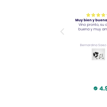
Muy bien y buena calidad
Muy bien y buena
Los productos son de buena
Vino pronto, su 
calidad y variados.
buena y muy am
Bernardina Saez del val
Bernardina Saez 
4.