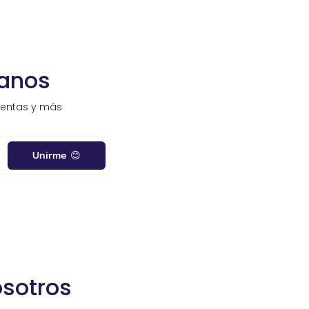
sanos
ventas y más
Unirme 😊
osotros