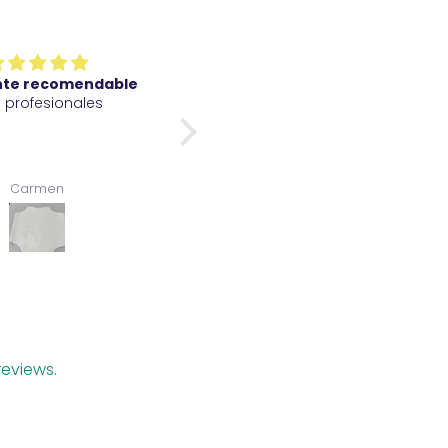
nte recomendable
Perfecto de gran calidad y
 profesionales
rápido envío
Carmen
Gualter
eviews.