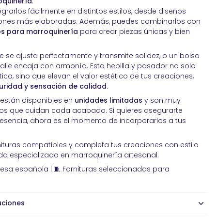
quinería
.
egrarlos fácilmente en distintos estilos, desde diseños
iones más elaboradas. Además, puedes combinarlos con
ios para marroquinería
para crear piezas únicas y bien
 se ajusta perfectamente y transmite solidez, o un bolso
lle encaja con armonía. Esta hebilla y pasador no solo
ca, sino que elevan el valor estético de tus creaciones,
uridad y sensación de calidad
.
 están disponibles en
unidades limitadas
y son muy
s que cuidan cada acabado. Si quieres asegurarte
resencia, ahora es el momento de incorporarlos a tus
nituras compatibles y completa tus creaciones con estilo
enda especializada en marroquinería artesanal.
resa española | 🧵 Fornituras seleccionadas para
uciones