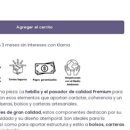
Pegamentos de contacto. Adhesivos
sostenibles
Productos reparadores para cuero
Agregar al carrito
Ribete exterior para toldos
Spray impermeabilizante piel
Tachas y clavos de Tapicería
 meses sin intereses con Klarna
Tapicería de Automoción
Tapicería Náutica
na pieza. La
hebilla y el pasador de calidad Premium
para
on esos elementos que aportan carácter, coherencia y un
seras, bolsos y carteras artesanales.
les de gran calidad
, estos componentes destacan por su
uidado y su diseño atemporal. Son ideales para la
así como para aportar estructura y estilo a
bolsos, carteras