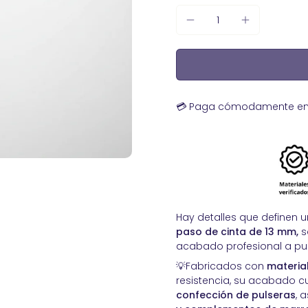
lón con mango de
abajos de artesanía
Piel de becerro
Kits Básicos para
Curtidos de Serrajes afelpados
ro
Nobuk Hidrofugado de Calidad
ensabordes
Premium - Ideal para Calzado y
Marroquinería Artesanal
 bolsillo
 golpe de 4 boquillas
💳 Paga cómodamente en 3
a tragacantos
 Broches, Remaches y
las De Acero
 Cuero
dera ergonómico para
Hay detalles que definen u
paso de cinta de 13 mm,
s
acabado profesional a pul
💡Fabricados con
materia
resistencia, su acabado c
confección de pulseras
, 