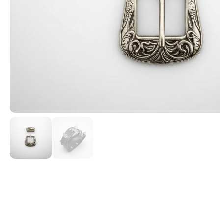
Cintas textiles para asas y cinturones
Martillo de tef
madera para tr
Cordelería para Manualidades.
Ofertas Oferta 
Cremalleras y Cursores de YKK
Trabajar el Cue
Fornituras de plástico
Rulo macizo pr
Forros y Refuerzos
Remachadora de
Hebillas y Tornillos para cinturones ó
Sacabocados de
correas
Tokolone- Gom
Hebillas Reguladoras de Cinta
Troqueles para
Hilos para coser: Encerado, Tireta y
Ollaos
Poliamida para maquina.
Recambio Cuchil
Lonas y Lonetas
Inoxidable Para
Materiales de confección para
Reglador de ma
mascotas
cuero
Mosquetones para bolsos
Productos Reparadores de cuero
Pegamentos de Contacto. Adhesivos
Sostenibles
Remaches y Ollaos