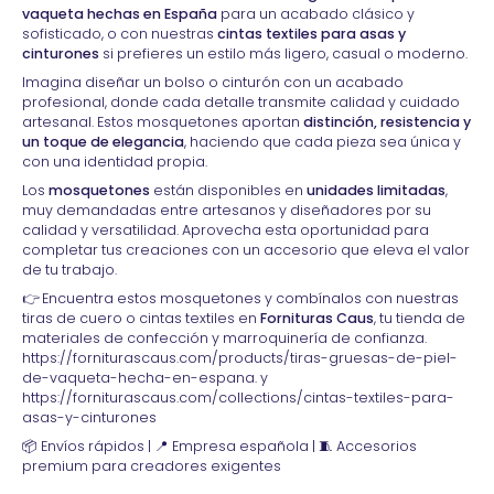
vaqueta hechas en España
para un acabado clásico y
sofisticado, o con nuestras
cintas textiles para asas y
cinturones
si prefieres un estilo más ligero, casual o moderno.
Imagina diseñar un bolso o cinturón con un acabado
profesional, donde cada detalle transmite calidad y cuidado
artesanal. Estos mosquetones aportan
distinción, resistencia y
un toque de elegancia
, haciendo que cada pieza sea única y
con una identidad propia.
Los
mosquetones
están disponibles en
unidades limitadas
,
muy demandadas entre artesanos y diseñadores por su
calidad y versatilidad. Aprovecha esta oportunidad para
completar tus creaciones con un accesorio que eleva el valor
de tu trabajo.
👉 Encuentra estos mosquetones y combínalos con nuestras
tiras de cuero o cintas textiles en
Fornituras Caus
, tu tienda de
materiales de confección y marroquinería de confianza.
https://forniturascaus.com/products/tiras-gruesas-de-piel-
de-vaqueta-hecha-en-espana. y
https://forniturascaus.com/collections/cintas-textiles-para-
asas-y-cinturones
📦 Envíos rápidos | 📍 Empresa española | 🧵 Accesorios
premium para creadores exigentes