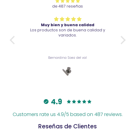
de 487 reseñas
Muy bien y buena calidad
Muy bien y 
Los productos son de buena calidad y
Vino pronto, su 
variados.
ama
Bernardina Saez del val
Bernardina
4.9
Customers rate us 4.9/5 based on 487 reviews.
Reseñas de Clientes