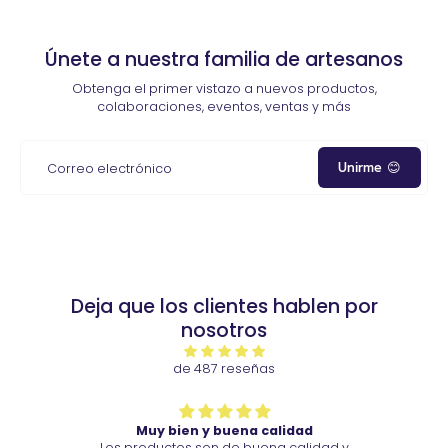
Únete a nuestra familia de artesanos
Obtenga el primer vistazo a nuevos productos,
colaboraciones, eventos, ventas y más
Unirme 😊
Correo electrónico
Deja que los clientes hablen por
nosotros
de 487 reseñas
uy bien y buena calidad
Muy bien y buena 
oductos son de buena calidad y
Vino pronto, su calidad