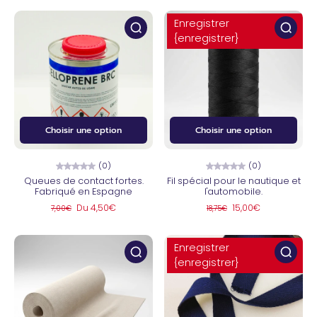
Enregistrer
{enregistrer}
Choisir une option
Choisir une option
(0)
(0)
Queues de contact fortes.
Fil spécial pour le nautique et
Fabriqué en Espagne
l'automobile.
Du 4,50€
15,00€
7,00€
18,75€
Enregistrer
{enregistrer}