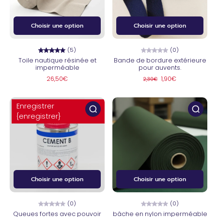
Choisir une option
Choisir une option
(5)
(0)
Toile nautique résinée et
Bande de bordure extérieure
imperméable
pour auvents.
26,50€
1,90€
2,30€
Enregistrer
{enregistrer}
Choisir une option
Choisir une option
(0)
(0)
Queues fortes avec pouvoir
bâche en nylon imperméable