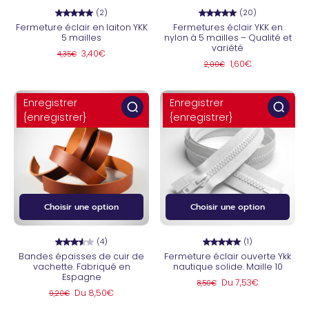
(2)
(20)
Fermeture éclair en laiton YKK
Fermetures éclair YKK en
5 mailles
nylon à 5 mailles – Qualité et
variété
3,40€
4,35€
1,60€
2,00€
Enregistrer
Enregistrer
{enregistrer}
{enregistrer}
Choisir une option
Choisir une option
(4)
(1)
Bandes épaisses de cuir de
Fermeture éclair ouverte Ykk
vachette. Fabriqué en
nautique solide. Maille 10
Espagne
Du 7,53€
8,50€
Du 8,50€
9,20€