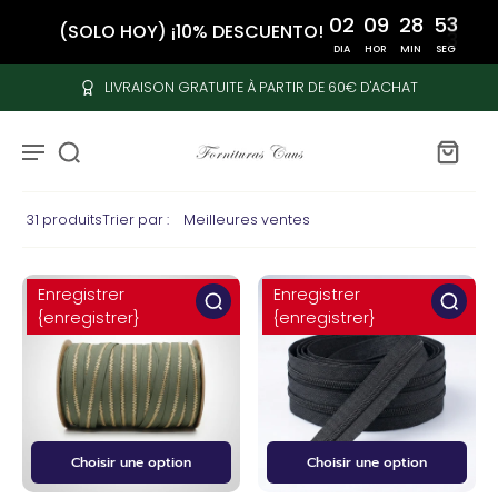
LIVRAISON GRATUITE À PARTIR DE 60€ D'ACHAT
31 produits
Trier par :
Enregistrer
Enregistrer
{enregistrer}
{enregistrer}
Choisir une option
Choisir une option