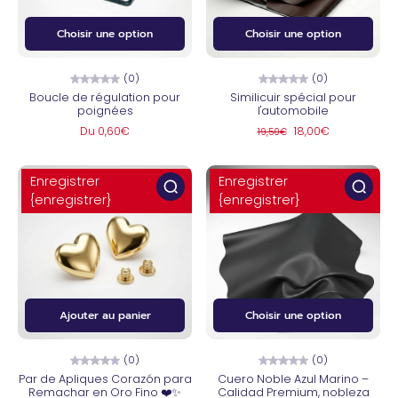
Choisir une option
Choisir une option
(0)
(0)
Boucle de régulation pour
Similicuir spécial pour
poignées
l'automobile
Du 0,60€
18,00€
19,50€
Enregistrer
Enregistrer
{enregistrer}
{enregistrer}
Ajouter au panier
Choisir une option
(0)
(0)
Par de Apliques Corazón para
Cuero Noble Azul Marino –
Remachar en Oro Fino ❤️✨
Calidad Premium, nobleza