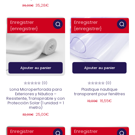
35,28€
36,00€
Enregistrer
Enregistrer
{enregistrer}
{enregistrer}
Ajouter au panier
Ajouter au panier
(0)
(0)
Lona Microperforada para
Plastique nautique
Exteriores y Náutica –
transparent pour fenêtres
Resistente, Transpirable y con
16,55€
19,00€
Protección Solar (1 unidad = 1
metro)
25,00€
32,00€
Enregistrer
Enregistrer