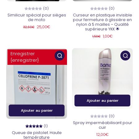
(0)
(0)
Similicuir spécial pour sièges
Curseur en plastique invisible
de moto
pour fermeture à glissière en
nylon à 5 mailles – Qualité
25,00€
32,60€
supérieure YKK 🌟
1,00€
1,50€
Enregistrer
{enregistrer}
Ajouter au panier
Ajouter au panier
(0)
Spray imperméabilisant pour
(1)
cuir
Queue de pistolet. Haute
12,00€
température