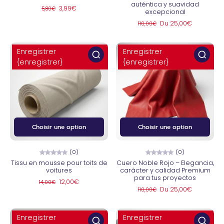
auténtica y suavidad
3,99€
5,80€
excepcional
Du 25,00€
110,00€
Enregistrer
Enregistrer
{enregistrer}
{enregistrer}
Choisir une option
Choisir une option
(0)
(0)
Tissu en mousse pour toits de
Cuero Noble Rojo – Elegancia,
voitures
carácter y calidad Premium
para tus proyectos
12,00€
14,00€
Du 25,00€
110,00€
Enregistrer
Enregistrer