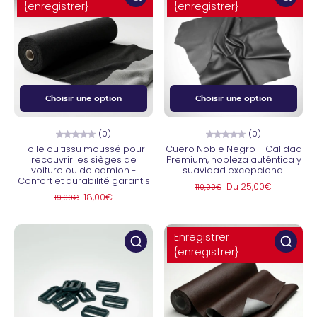
{enregistrer}
{enregistrer}
Choisir une option
Choisir une option
(0)
(0)
Toile ou tissu moussé pour
Cuero Noble Negro – Calidad
recouvrir les sièges de
Premium, nobleza auténtica y
voiture ou de camion -
suavidad excepcional
Confort et durabilité garantis
Du 25,00€
110,00€
18,00€
19,00€
Enregistrer
{enregistrer}