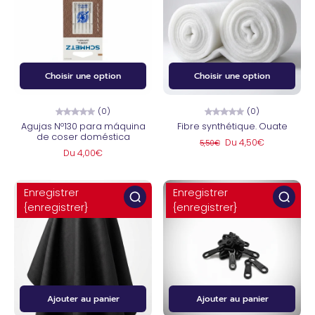
Choisir une option
Choisir une option
(0)
(0)
Agujas Nº130 para máquina
Fibre synthétique. Ouate
de coser doméstica
Du 4,50€
5,50€
Du 4,00€
Enregistrer
Enregistrer
{enregistrer}
{enregistrer}
Ajouter au panier
Ajouter au panier