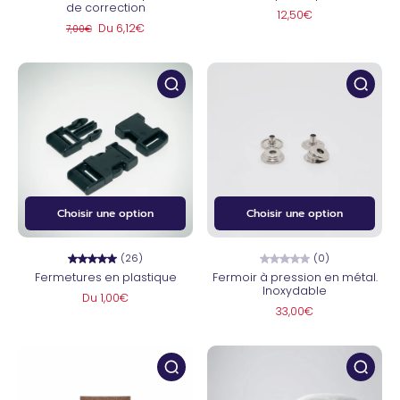
de correction
12,50€
Du 6,12€
7,00€
Choisir une option
Choisir une option
(26)
(0)
Fermetures en plastique
Fermoir à pression en métal.
Inoxydable
Du 1,00€
33,00€