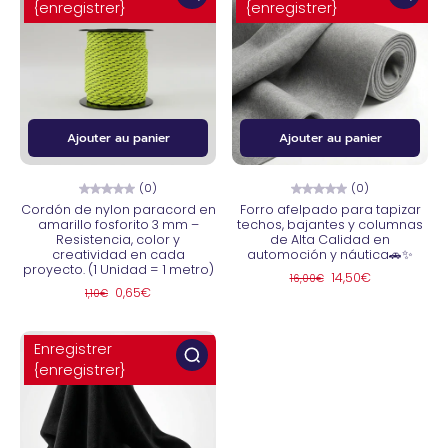
{enregistrer}
{enregistrer}
Ajouter au panier
Ajouter au panier
(0)
(0)
Cordón de nylon paracord en
Forro afelpado para tapizar
amarillo fosforito 3 mm –
techos, bajantes y columnas
Resistencia, color y
de Alta Calidad en
creatividad en cada
automoción y náutica🚗✨
proyecto. (1 Unidad = 1 metro)
14,50€
16,00€
0,65€
1,10€
Enregistrer
{enregistrer}