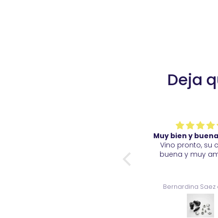
Deja q
Muy bien y buena calidad
Muy bien y buena
Los productos son de buena
Vino pronto, su 
calidad y variados.
buena y muy am
Bernardina Saez del val
Bernardina Saez 