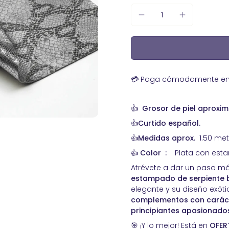
lón con mango de
abajos de artesanía
Piel de becerro
Kits Básicos para
Curtidos de Serrajes afelpados
ro
Nobuk Hidrofugado de Calidad
ensabordes
Premium - Ideal para Calzado y
Marroquinería Artesanal
 bolsillo
 golpe de 4 boquillas
💳 Paga cómodamente en 3
a tragacantos
 Broches, Remaches y
👍
Grosor de piel aproxi
👍Curtido español.
las De Acero
 Cuero
👍Medidas aprox.
1.50 met
dera ergonómico para
👍
Color
:
Plata con estam
Atrévete a dar un paso m
estampado de serpiente bi
elegante y su diseño exót
complementos con carác
principiantes apasionado
🎯 ¡Y lo mejor! Está en
OFERT