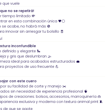
e que vuele
que no se repetirá!
or tiempo limitado 💸
contrar en esta combinación única 🖤⚪
do se acabe, no habrá más 🚫
a innovar sin arriesgar tu bolsillo 🧾
uí
xtura inconfundible
 definido y elegante 🐍
ieja y gris que deslumbran 🌫️
irmeza ideal para acabados estructurados 💼
ara proyectos de uso frecuente 💪
abajar con este cuero
 por su facilidad de corte y manejo ✂️
dos sin necesidad de experiencia profesional 🧠
tipos de creaciones: bolsos, accesorios, marroquinería 👜
apariencia exclusiva y moderna con textura animal print 🧵
es de que se agote