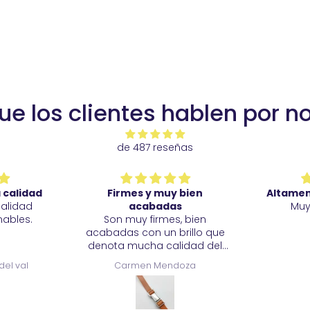
ue los clientes hablen por n
de 487 reseñas
 calidad
Firmes y muy bien
Altame
calidad
acabadas
Muy
ables.
Son muy firmes, bien
acabadas con un brillo que
denota mucha calidad del
metal. Estoy muy satisfecha.
del val
Carmen Mendoza