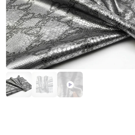
Cintas textiles para asas y cinturones
Martillo de tef
madera para tr
Cordelería para Manualidades.
Ofertas Oferta 
Cremalleras y Cursores de YKK
Trabajar el Cue
Fornituras de plástico
Rulo macizo pr
Forros y Refuerzos
Remachadora de
Hebillas y Tornillos para cinturones ó
Sacabocados de
correas
Tokolone- Gom
Hebillas Reguladoras de Cinta
Troqueles para
Hilos para coser: Encerado, Tireta y
Ollaos
Poliamida para maquina.
Recambio Cuchil
Lonas y Lonetas
Inoxidable Para
Materiales de confección para
Reglador de ma
mascotas
cuero
Mosquetones para bolsos
Productos Reparadores de cuero
Pegamentos de Contacto. Adhesivos
Sostenibles
Remaches y Ollaos