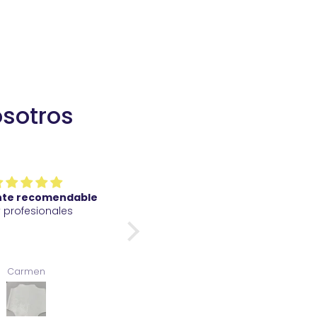
osotros
nte recomendable
Perfecto de gran calidad y
 profesionales
rápido envío
Carmen
Gualter