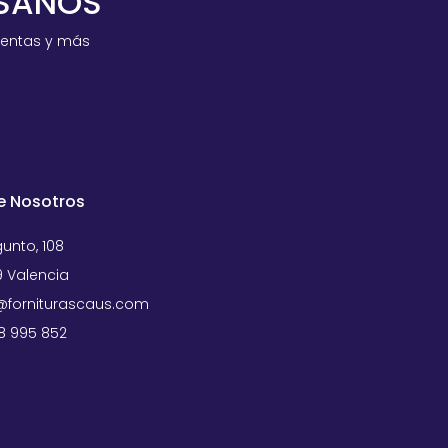
ESANOS
ventas y más
e Nosotros
unto, 108
 Valencia
forniturascaus.com
58 995 852