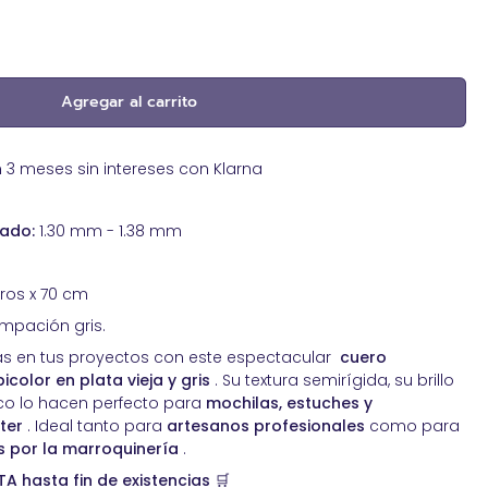
Pegamentos de contacto. Adhesivos
sostenibles
Productos reparadores para cuero
Agregar al carrito
Ribete exterior para toldos
Spray impermeabilizante piel
Tachas y clavos de Tapicería
 meses sin intereses con Klarna
Tapicería de Automoción
Tapicería Náutica
mado:
1.30 mm - 1.38 mm
ros x 70 cm
pación gris.
ás en tus proyectos con este espectacular
cuero
color en plata vieja y gris
. Su textura semirígida, su brillo
ico lo hacen perfecto para
mochilas, estuches y
ter
. Ideal tanto para
artesanos profesionales
como para
s por la marroquinería
.
A hasta fin de existencias
🛒