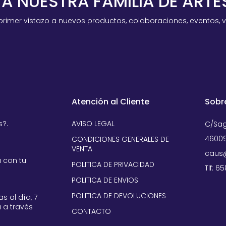
 A NUESTRA FAMILIA DE ART
primer vistazo a nuevos productos, colaboraciones, eventos, 
Atención al Cliente
Sobr
s?.
AVISO LEGAL
C/Sag
46009
CONDICIONES GENERALES DE
VENTA
caus@
 con tu
POLITICA DE PRIVACIDAD
Tlf: 6
POLITICA DE ENVIOS
POLITICA DE DEVOLUCIONES
s al día, 7
 a través
CONTACTO