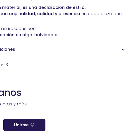
 material, es una declaración de estilo.
scan
originalidad, calidad y presencia
en cada pieza que
orniturascaus.com
eación en algo inolvidable.
uciones
an 3
sanos
ventas y más
Unirme 😊