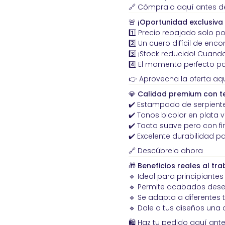
🔗
Cómpralo aquí antes d
🚨
¡Oportunidad exclusiva 
1️⃣ Precio rebajado solo p
2️⃣ Un cuero difícil de en
3️⃣ ¡Stock reducido! Cuan
4️⃣ El momento perfecto par
👉
Aprovecha la oferta aq
💎
Calidad premium con te
✔️ Estampado de serpiente
✔️ Tonos bicolor en plata v
✔️ Tacto suave pero con f
✔️ Excelente durabilidad p
🔗
Descúbrelo ahora
🎁
Beneficios reales al tr
🔹 Ideal para principiantes
🔹 Permite acabados desea
🔹 Se adapta a diferentes 
🔹 Dale a tus diseños una 
🛍️
Haz tu pedido aquí ant