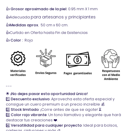
👍
Grosor aproximado de la piel:
0.95
mm X 1 mm
para artesanos y principiantes
👍Adecuada
👍Medidas
aprox.
50 cm x 60 cm.
👍Curtido en Oferta hasta Fin de Existencias
👍
Color
:
Rojo
---
🌟
¡No dejes pasar esta oportunidad única!
1️⃣
Descuento exclusivo
: Aprovecha esta oferta especial y
consigue un cuero premium a un precio increíble 💰.
2️⃣
Stock limitado
: ¡Corre antes de que se agote! ⏳.
3️⃣
Color rojo vibrante
: Un tono llamativo y elegante que hará
destacar tus creaciones ❤️.
4️⃣
Versatilidad para cualquier proyecto
: Ideal para bolsos,
carteras, cinturones y más 🎨.