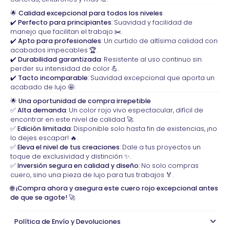
🌟
Calidad excepcional para todos los niveles
✔️
Perfecto para principiantes
: Suavidad y facilidad de
manejo que facilitan el trabajo ✂️.
✔️
Apto para profesionales
: Un curtido de altísima calidad con
acabados impecables 🏆.
✔️
Durabilidad garantizada
: Resistente al uso continuo sin
perder su intensidad de color 💪.
✔️
Tacto incomparable
: Suavidad excepcional que aporta un
acabado de lujo 🤩.
🌟
Una oportunidad de compra irrepetible
✅
Alta demanda
: Un color rojo vivo espectacular, difícil de
encontrar en este nivel de calidad 🚀.
✅
Edición limitada
: Disponible solo hasta fin de existencias, ¡no
lo dejes escapar! 🔥.
✅
Eleva el nivel de tus creaciones
: Dale a tus proyectos un
toque de exclusividad y distinción ✨.
✅
Inversión segura en calidad y diseño
: No solo compras
cuero, sino una pieza de lujo para tus trabajos 🏅.
🌐
¡Compra ahora y asegura este cuero rojo excepcional antes
de que se agote!
🚀
Política de Envío y Devoluciones