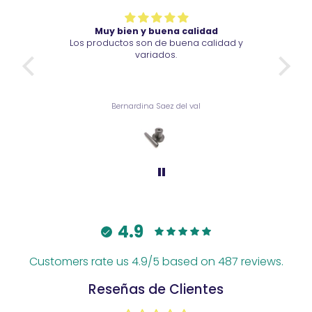
uy bien y buena calidad
Muy bien y buena 
oductos son de buena calidad y
Vino pronto, su calidad
variados.
amables.
Bernardina Saez del val
Bernardina Saez del
4.9
Customers rate us 4.9/5 based on 487 reviews.
Reseñas de Clientes