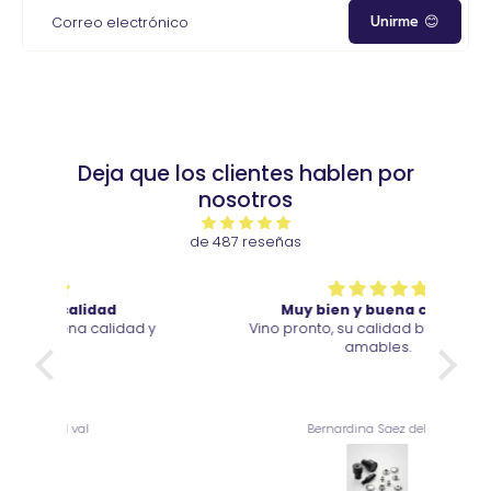
Unirme 😊
Correo electrónico
Deja que los clientes hablen por
nosotros
de 487 reseñas
Muy bien y buena calidad
ad y
Vino pronto, su calidad buena y muy
So
amables.
b
Bernardina Saez del val