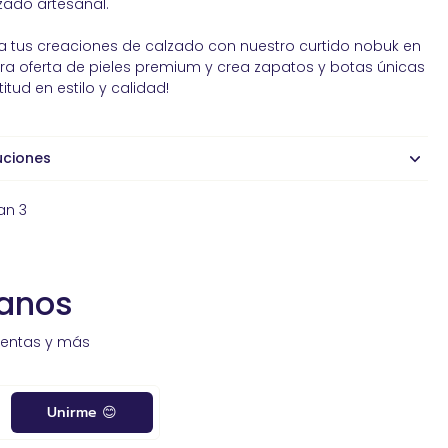
zado artesanal.
a tus creaciones de calzado con nuestro curtido nobuk en
tra oferta de pieles premium y crea zapatos y botas únicas
tud en estilo y calidad!
uciones
an 3
sanos
ventas y más
Unirme 😊