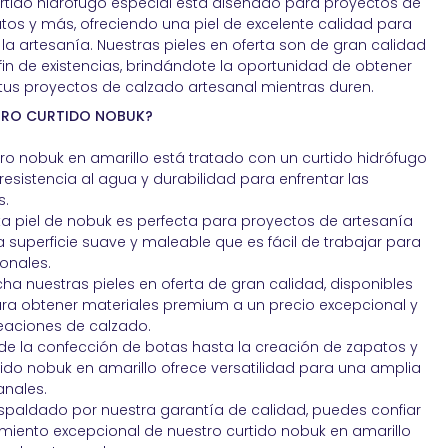
rtido hidrófugo especial está diseñado para proyectos de
tos y más, ofreciendo una piel de excelente calidad para
la artesanía. Nuestras pieles en oferta son de gran calidad
fin de existencias, brindándote la oportunidad de obtener
us proyectos de calzado artesanal mientras duren.
TRO CURTIDO NOBUK?
ro nobuk en amarillo está tratado con un curtido hidrófugo
esistencia al agua y durabilidad para enfrentar las
s.
a piel de nobuk es perfecta para proyectos de artesanía
 superficie suave y maleable que es fácil de trabajar para
onales.
a nuestras pieles en oferta de gran calidad, disponibles
para obtener materiales premium a un precio excepcional y
reaciones de calzado.
e la confección de botas hasta la creación de zapatos y
tido nobuk en amarillo ofrece versatilidad para una amplia
nales.
paldado por nuestra garantía de calidad, puedes confiar
dimiento excepcional de nuestro curtido nobuk en amarillo