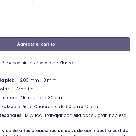
Pegamentos de contacto. Adhesivos
sostenibles
Productos reparadores para cuero
Ribete exterior para toldos
Spray impermeabilizante piel
Agregar al carrito
Tachas y clavos de Tapicería
Tapicería de Automoción
Tapicería Náutica
 meses sin intereses con Klarna
a piel:
2,80 mm - 3 mm
olor
:
Amarillo
l entera.
1,10 metros x 80 cm.
ntera, Media Piel ó Cuadrante de 60 cm x 40 cm
rtesanales.
Muy fácil trabajar con ella por su gran nobleza.
 y estilo a tus creaciones de calzado con nuestro curtido