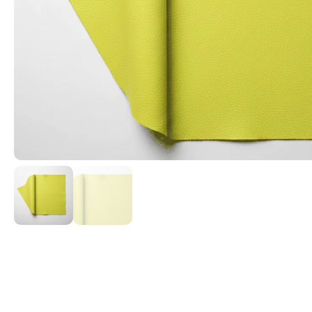
Cintas textiles para asas y cinturones
Martillo de tef
madera para tr
Cordelería para Manualidades.
Ofertas Oferta 
Cremalleras y Cursores de YKK
Trabajar el Cue
Fornituras de plástico
Rulo macizo pr
Forros y Refuerzos
Remachadora de
Hebillas y Tornillos para cinturones ó
Sacabocados de
correas
Tokolone- Gom
Hebillas Reguladoras de Cinta
Troqueles para
Hilos para coser: Encerado, Tireta y
Ollaos
Poliamida para maquina.
Recambio Cuchil
Lonas y Lonetas
Inoxidable Para
Materiales de confección para
Reglador de ma
mascotas
cuero
Mosquetones para bolsos
Productos Reparadores de cuero
Pegamentos de Contacto. Adhesivos
Sostenibles
Remaches y Ollaos