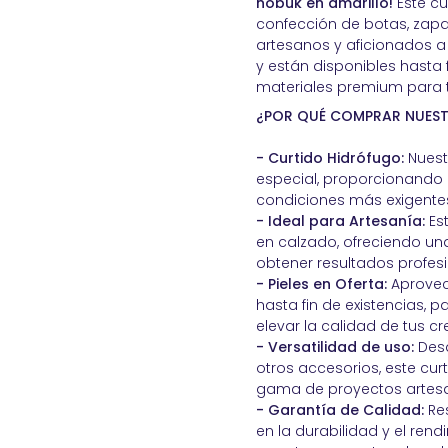
nobuk en amarillo!
Este cu
confección de botas, zapa
artesanos y aficionados a 
y están disponibles hasta 
materiales premium para t
¿POR QUÉ COMPRAR NUES
- Curtido Hidrófugo:
Nuest
especial, proporcionando r
condiciones más exigente
- Ideal para Artesanía:
Est
en calzado, ofreciendo una
obtener resultados profesi
- Pieles en Oferta:
Aprovech
hasta fin de existencias, 
elevar la calidad de tus c
- Versatilidad de uso:
Desd
otros accesorios, este cur
gama de proyectos artesa
- Garantía de Calidad:
Res
en la durabilidad y el ren