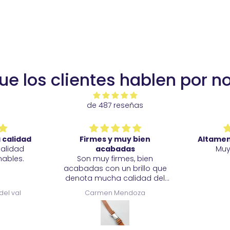
ue los clientes hablen por n
de 487 reseñas
 calidad
Firmes y muy bien
Altame
calidad
acabadas
Muy
ables.
Son muy firmes, bien
acabadas con un brillo que
denota mucha calidad del
metal. Estoy muy satisfecha.
del val
Carmen Mendoza