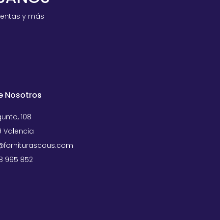
ventas y más
e Nosotros
unto, 108
 Valencia
forniturascaus.com
58 995 852