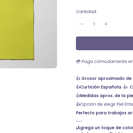
lón con mango de
abajos de artesanía
Piel de becerro
Cantidad
Kits Básicos para
Curtidos de Serrajes afelpados
ro
Nobuk Hidrofugado de Calidad
ensabordes
Premium - Ideal para Calzado y
Marroquinería Artesanal
 bolsillo
 golpe de 4 boquillas
a tragacantos
 Broches, Remaches y
💳 Paga cómodamente en 3
las De Acero
👍
Grosor aproximado de l
 Cuero
👍Curtición Española.
👍
C
dera ergonómico para
👍Medidas aprox. de la pie
​👍Opción de elegir Piel E
Perfecto para trabajos a
---
¡Agrega un toque de color