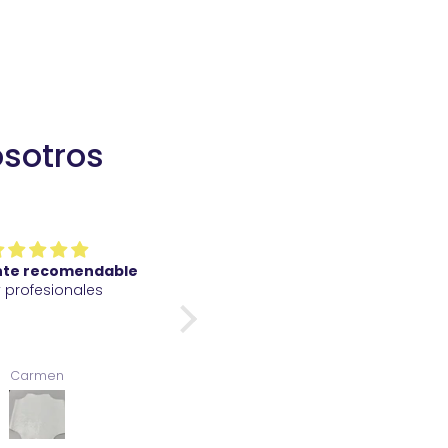
osotros
nte recomendable
Perfecto de gran calidad y
 profesionales
rápido envío
Carmen
Gualter