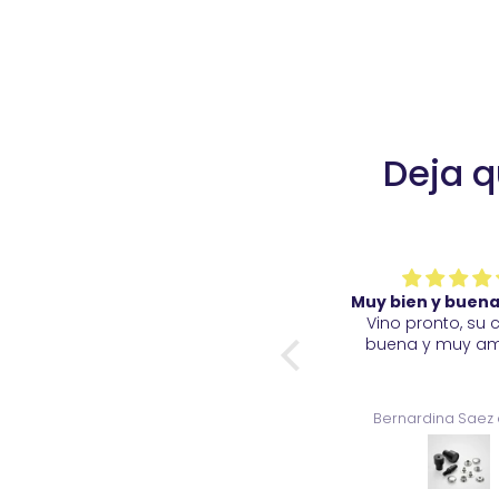
Deja q
Muy bien y buena calidad
Muy bien y buena
Los productos son de buena
Vino pronto, su 
calidad y variados.
buena y muy am
Bernardina Saez del val
Bernardina Saez 